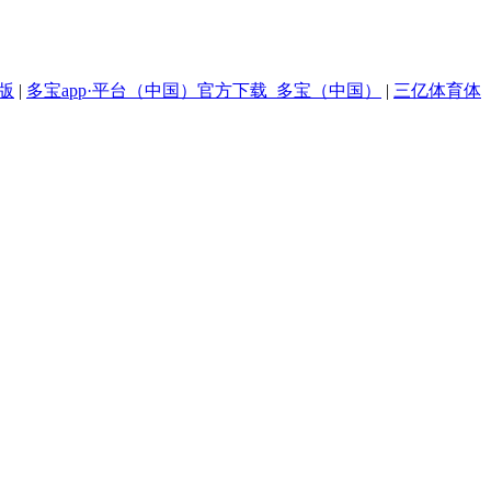
版
|
多宝app·平台（中国）官方下载_多宝（中国）
|
三亿体育体